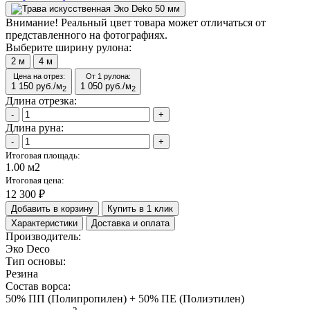
Внимание!
Реальный цвет товара может отличаться от
представленного на фотографиях.
Выберите ширину рулона:
2
м
4
м
Цена на отрез:
От 1 рулона:
1 150
руб./м
1 050
руб./м
2
2
Длина отрезка:
-
+
Длина руна:
-
+
Итоговая площадь:
1.00 м2
Итоговая цена:
12 300 ₽
Добавить в корзину
Купить в 1 клик
Характеристики
Доставка и оплата
Производитель:
Эко Deco
Тип основы:
Резина
Состав ворса:
50% ПП (Полипропилен) + 50% ПЕ (Полиэтилен)