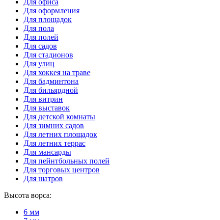
Для офиса
Для оформления
Для площадок
Для пола
Для полей
Для садов
Для стадионов
Для улиц
Для хоккея на траве
Для бадминтона
Для бильярдной
Для витрин
Для выставок
Для детской комнаты
Для зимних садов
Для летних площадок
Для летних террас
Для мансарды
Для пейнтбольных полей
Для торговых центров
Для шатров
Высота ворса:
6 мм