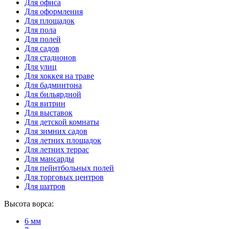
Для офиса
Для оформления
Для площадок
Для пола
Для полей
Для садов
Для стадионов
Для улиц
Для хоккея на траве
Для бадминтона
Для бильярдной
Для витрин
Для выставок
Для детской комнаты
Для зимних садов
Для летних площадок
Для летних террас
Для мансарды
Для пейнтбольных полей
Для торговых центров
Для шатров
Высота ворса:
6 мм