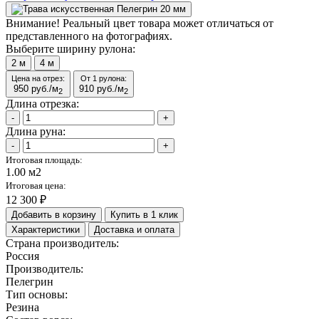
Внимание!
Реальный цвет товара может отличаться от
представленного на фотографиях.
Выберите ширину рулона:
2
м
4
м
Цена на отрез:
От 1 рулона:
950
руб./м
910
руб./м
2
2
Длина отрезка:
-
+
Длина руна:
-
+
Итоговая площадь:
1.00 м2
Итоговая цена:
12 300 ₽
Добавить в корзину
Купить в 1 клик
Характеристики
Доставка и оплата
Страна производитель:
Россия
Производитель:
Пелегрин
Тип основы:
Резина