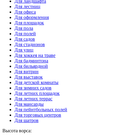
Для ландшафта
Для лестниц
Для офиса
Для оформления
Для площадок
Для пола
Для полей
Для садов
Для стадионов
Для улиц
Для хоккея на траве
Для бадминтона
Для бильярдной
Для витрин
Для выставок
Для детской комнаты
Для зимних садов
Для летних площадок
Для летних террас
Для мансарды
Для пейнтбольных полей
Для торговых центров
Для шатров
Высота ворса: